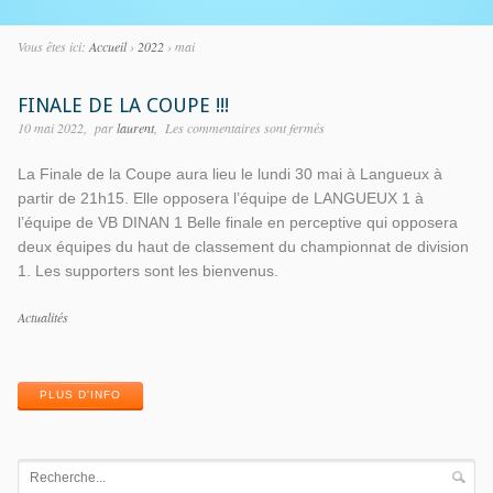
Vous êtes ici:
Accueil
›
2022
›
mai
FINALE DE LA COUPE !!!
10 mai 2022
par
laurent
Les commentaires sont fermés
La Finale de la Coupe aura lieu le lundi 30 mai à Langueux à
partir de 21h15. Elle opposera l’équipe de LANGUEUX 1 à
l’équipe de VB DINAN 1 Belle finale en perceptive qui opposera
deux équipes du haut de classement du championnat de division
1. Les supporters sont les bienvenus.
Catégories
Actualités
Mots-
clés
PLUS D'INFO