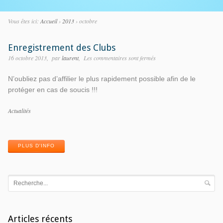
Vous êtes ici:
Accueil
›
2013
›
octobre
Enregistrement des Clubs
16 octobre 2013
par
laurent
Les commentaires sont fermés
N’oubliez pas d’affilier le plus rapidement possible afin de le
protéger en cas de soucis !!!
Catégories
Actualités
Mots-
clés
PLUS D'INFO
Articles récents